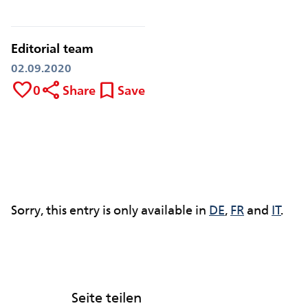
Editorial team
02.09.2020
favorite
share
bookmark
0
Share
Save
Sorry, this entry is only available in
DE
,
FR
and
IT
.
Seite teilen