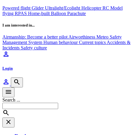
Powered flight
Glider
Ultralight/Ecolight
Helicopter
RC Model
flying
RPAS
Home-built
Balloon
Parachute
I am interested in...
Airmanship: Become a better pilot
Airworthiness
Meteo
Safety
Management System
Human behaviour
Current topics
Accidents &
Incidents
Safety culture
person
Login
person
search
menu
Search ...
search
close