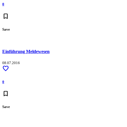
0
bookmark
Save
Einführung Meldewesen
08.07.2016
favorite
0
bookmark
Save