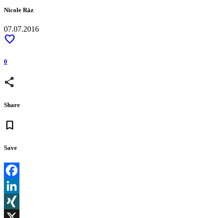
Nicole Räz
07.07.2016
favorite
0
share
Share
bookmark
Save
Facebook
LinkedIn
XING