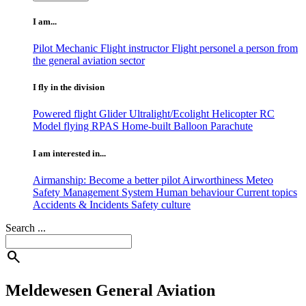
I am...
Pilot
Mechanic
Flight instructor
Flight personel
a person from
the general aviation sector
I fly in the division
Powered flight
Glider
Ultralight/Ecolight
Helicopter
RC
Model flying
RPAS
Home-built
Balloon
Parachute
I am interested in...
Airmanship: Become a better pilot
Airworthiness
Meteo
Safety Management System
Human behaviour
Current topics
Accidents & Incidents
Safety culture
Search ...
search
Meldewesen General Aviation