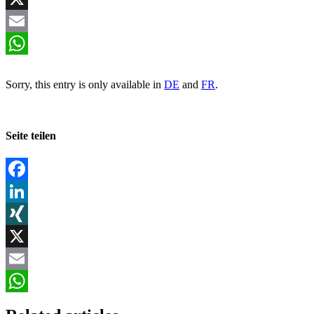
X
Email
WhatsApp
Sorry, this entry is only available in
DE
and
FR
.
Seite teilen
Facebook
LinkedIn
XING
X
Email
WhatsApp