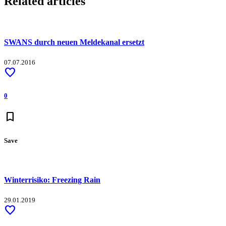
Related articles
SWANS durch neuen Meldekanal ersetzt
07.07.2016
favorite
0
bookmark
Save
Winterrisiko: Freezing Rain
29.01.2019
favorite