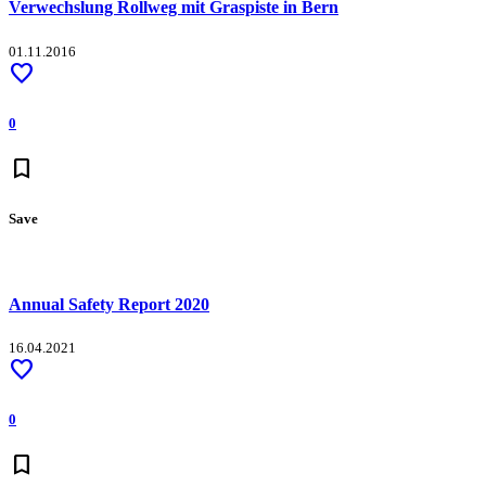
Verwechslung Rollweg mit Graspiste in Bern
01.11.2016
favorite
0
bookmark
Save
Annual Safety Report 2020
16.04.2021
favorite
0
bookmark