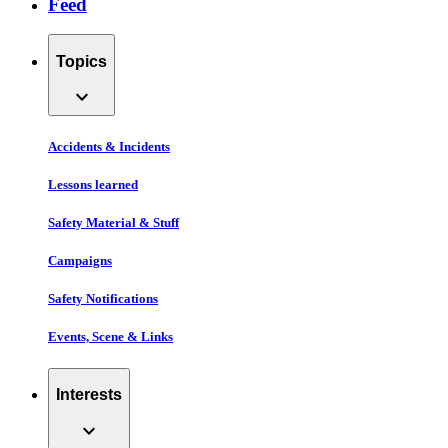
Feed
Topics
expand_more
Accidents & Incidents
Lessons learned
Safety Material & Stuff
Campaigns
Safety Notifications
Events, Scene & Links
Interests
expand_more