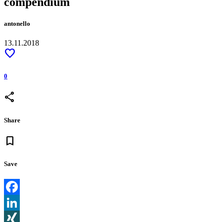
compendium
antonello
13.11.2018
favorite
0
share
Share
bookmark
Save
Facebook
LinkedIn