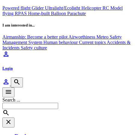
Powered flight
Glider
Ultralight/Ecolight
Helicopter
RC Model
flying
RPAS
Home-built
Balloon
Parachute
I am interested in...
Airmanship: Become a better pilot
Airworthiness
Meteo
Safety
Management System
Human behaviour
Current topics
Accidents &
Incidents
Safety culture
person
Login
person
search
menu
Search ...
search
close