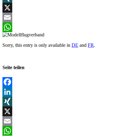
XING
X
Email
WhatsApp
Sorry, this entry is only available in
DE
and
FR
.
Seite teilen
Facebook
LinkedIn
XING
X
Email