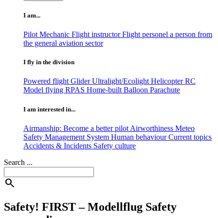
I am...
Pilot
Mechanic
Flight instructor
Flight personel
a person from
the general aviation sector
I fly in the division
Powered flight
Glider
Ultralight/Ecolight
Helicopter
RC
Model flying
RPAS
Home-built
Balloon
Parachute
I am interested in...
Airmanship: Become a better pilot
Airworthiness
Meteo
Safety Management System
Human behaviour
Current topics
Accidents & Incidents
Safety culture
Search ...
search
Safety! FIRST – Modellflug Safety