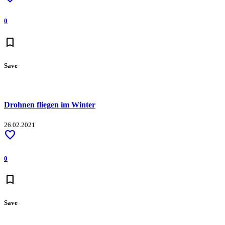
0
bookmark
Save
Drohnen fliegen im Winter
26.02.2021
favorite
0
bookmark
Save