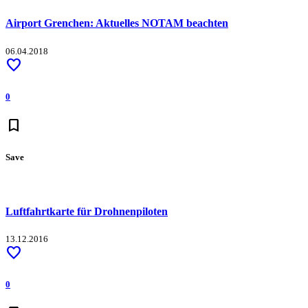
Airport Grenchen: Aktuelles NOTAM beachten
06.04.2018
favorite
0
bookmark
Save
Luftfahrtkarte für Drohnenpiloten
13.12.2016
favorite
0