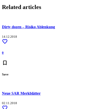
WhatsApp
Related articles
Dirty dozen – Risiko Ablenkung
14.12.2018
favorite
0
bookmark
Save
Neue SAR Merkblätter
02.11.2018
favorite