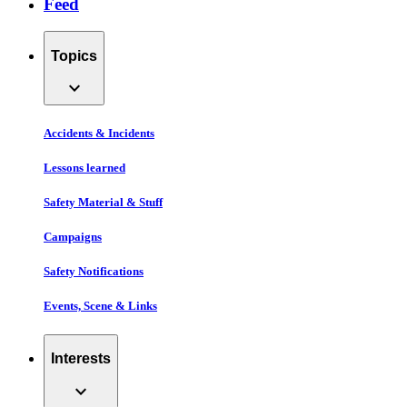
Feed
Topics
expand_more
Accidents & Incidents
Lessons learned
Safety Material & Stuff
Campaigns
Safety Notifications
Events, Scene & Links
Interests
expand_more