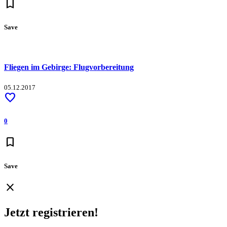
bookmark
Save
Fliegen im Gebirge: Flugvorbereitung
05.12.2017
favorite
0
bookmark
Save
close
Jetzt registrieren!