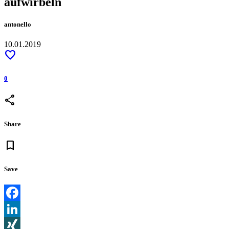
aufwirbeln
antonello
10.01.2019
favorite
0
share
Share
bookmark
Save
Facebook
LinkedIn