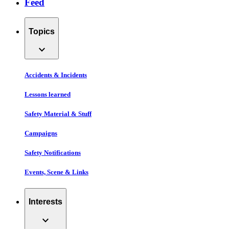
Feed
Topics
expand_more
Accidents & Incidents
Lessons learned
Safety Material & Stuff
Campaigns
Safety Notifications
Events, Scene & Links
Interests
expand_more