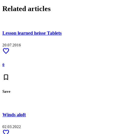
WhatsApp
Related articles
Lesson learned heisse Tablets
20.07.2016
favorite
0
bookmark
Save
Winds aloft
02.03.2022
favorite