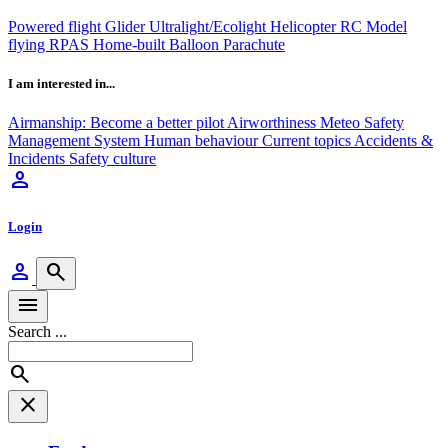
Powered flight
Glider
Ultralight/Ecolight
Helicopter
RC Model
flying
RPAS
Home-built
Balloon
Parachute
I am interested in...
Airmanship: Become a better pilot
Airworthiness
Meteo
Safety
Management System
Human behaviour
Current topics
Accidents &
Incidents
Safety culture
person
Login
person
search
menu
Search ...
search
close