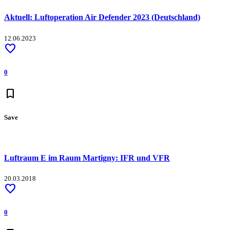
Aktuell: Luftoperation Air Defender 2023 (Deutschland)
12.06.2023
favorite
0
bookmark
Save
Luftraum E im Raum Martigny: IFR und VFR
20.03.2018
favorite
0