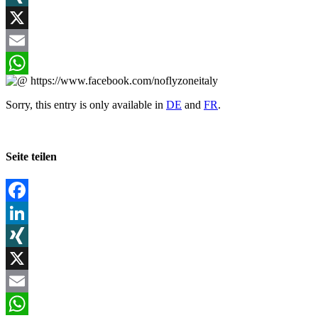
XING
X
Email
WhatsApp
Sorry, this entry is only available in
DE
and
FR
.
Seite teilen
Facebook
LinkedIn
XING
X
Email