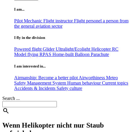
I am...
Pilot
Mechanic
Flight instructor
Flight personel
a person from
the general aviation sector
I fly in the division
Powered flight
Glider
Ultralight/Ecolight
Helicopter
RC
Model flying
RPAS
Home-built
Balloon
Parachute
I am interested in...
Airmanship: Become a better pilot
Airworthiness
Meteo
Safety Management System
Human behaviour
Current topics
Accidents & Incidents
Safety culture
Search ...
search
Wenn Helikopter nicht nur Staub