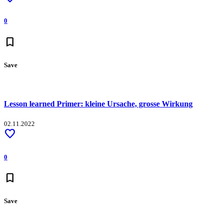
0
bookmark
Save
Lesson learned Primer: kleine Ursache, grosse Wirkung
02.11.2022
favorite
0
bookmark
Save