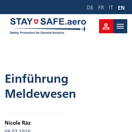
Zum
DE
FR
IT
EN
Inhalt
springen
person
menu
Einführung
Meldewesen
Nicole Räz
08.07.2016