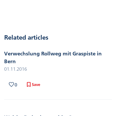
e
e
l
s
b
dI
A
o
n
p
o
p
Related articles
k
Verwechslung Rollweg mit Graspiste in
Bern
01.11.2016
favorite
bookmark
0
Save