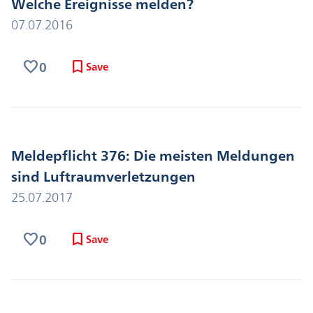
Welche Ereignisse melden?
07.07.2016
favorite
bookmark
0
Save
Meldepflicht 376: Die meisten Meldungen
sind Luftraumverletzungen
25.07.2017
favorite
bookmark
0
Save