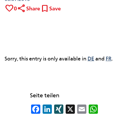
favorite
share
bookmark
0
Share
Save
Sorry, this entry is only available in
DE
and
FR
.
Seite teilen
F
Li
XI
X
E
W
a
n
N
m
h
c
k
G
ai
at