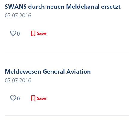
SWANS durch neuen Meldekanal ersetzt
07.07.2016
favorite
bookmark
0
Save
Meldewesen General Aviation
07.07.2016
favorite
bookmark
0
Save