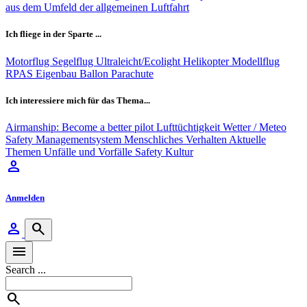
aus dem Umfeld der allgemeinen Luftfahrt
Ich fliege in der Sparte ...
Motorflug
Segelflug
Ultraleicht/Ecolight
Helikopter
Modellflug
RPAS
Eigenbau
Ballon
Parachute
Ich interessiere mich für das Thema...
Airmanship: Become a better pilot
Lufttüchtigkeit
Wetter / Meteo
Safety Managementsystem
Menschliches Verhalten
Aktuelle
Themen
Unfälle und Vorfälle
Safety Kultur
person
Anmelden
person
search
menu
Search ...
search