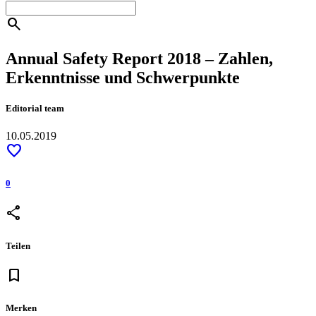
search
Annual Safety Report 2018 – Zahlen,
Erkenntnisse und Schwerpunkte
Editorial team
10.05.2019
favorite
0
share
Teilen
bookmark
Merken