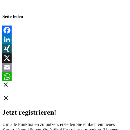
Seite teilen
Facebook
LinkedIn
XING
X
Email
close
WhatsApp
close
Jetzt registrieren!
Um alle Funktionen zu nutzen, erstellen Sie einfach ein neues
Konto. Dann können Sie Artikel für später vormerken, Themen