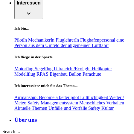
Interessen
expand_more
Ich bin...
PilotIn
MechanikerIn
FluglehrerIn
Flughafenpersonal
eine
Person aus dem Umfeld der allgemeinen Luftfahrt
Ich fliege in der Sparte ...
Motorflug
Segelflug
Ultraleicht/Ecolight
Helikopter
Modellflug
RPAS
Eigenbau
Ballon
Parachute
Ich interessiere mich für das Thema...
Airmanship: Become a better pilot
Lufttüchtigkeit
Wetter /
Meteo
Safety Managementsystem
Menschliches Verhalten
Aktuelle Themen
Unfälle und Vorfälle
Safety Kultur
Über uns
Search ...