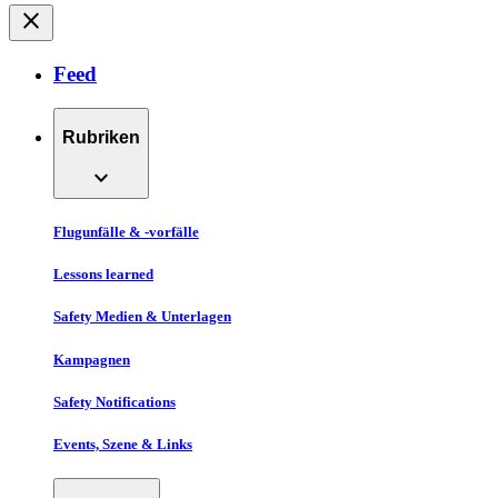
close
Feed
Rubriken
expand_more
Flugunfälle & -vorfälle
Lessons learned
Safety Medien & Unterlagen
Kampagnen
Safety Notifications
Events, Szene & Links