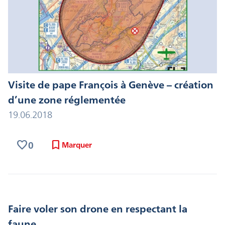
Visite de pape François à Genève – création
d’une zone réglementée
19.06.2018
favorite
bookmark
0
Marquer
Faire voler son drone en respectant la
faune