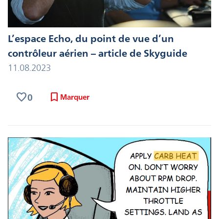
L’espace Echo, du point de vue d’un
contrôleur aérien – article de Skyguide
11.08.2023
favorite
bookmark
0
Marquer