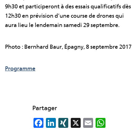
9h30 et participeront à des essais qualificatifs dès
12h30 en prévision d’une course de drones qui
aura lieu le lendemain samedi 29 septembre.
Photo : Bernhard Baur, Épagny, 8 septembre 2017
Programme
Partager
F
Li
XI
X
E
W
a
n
N
m
h