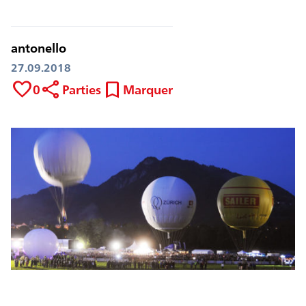
antonello
27.09.2018
favorite
share
bookmark
0
Parties
Marquer