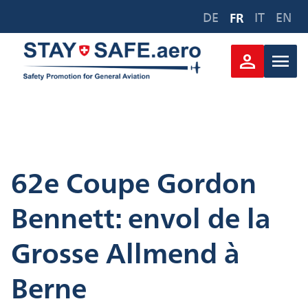
Aller
DE
FR
IT
EN
au
contenu
person
menu
62e Coupe Gordon
Bennett: envol de la
Grosse Allmend à
Berne