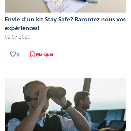
Envie d’un kit Stay Safe? Racontez nous vos
expériences!
02.07.2020
favorite
bookmark
0
Marquer