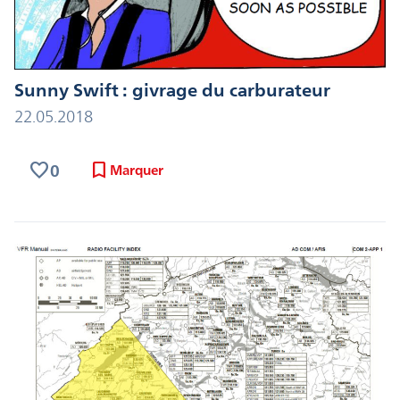
Sunny Swift : givrage du carburateur
22.05.2018
favorite
bookmark
0
Marquer