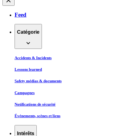
close
Feed
Catégorie
expand_more
Accidents & Incidents
Lessons learned
Safety médias & documents
Campagnes
Notifications de sécurité
Événements, scènes et liens
Intérêts