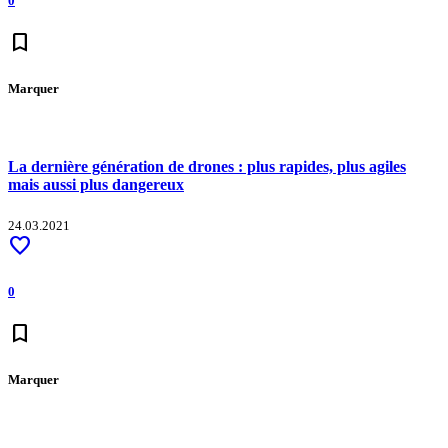
0
bookmark
Marquer
La dernière génération de drones : plus rapides, plus agiles
mais aussi plus dangereux
24.03.2021
favorite
0
bookmark
Marquer