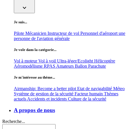
expand_more
Je suis...
Pilote
Mécanicien
Instructeur de vol
Personnel d'aéroport
une
personne de l'aviation générale
Je vole dans la catégorie...
Vol à moteur
Vol à voil
Ultra-léger/Ecolight
Hélicoptère
Aéromodélisme
RPAS
Amateurs
Ballon
Parachute
Je m'intéresse au thème...
Airmanship: Become a better pilot
Etat de navigabilité
Méteo
Système de gestion de la sécurité
Facteur humain
Thèmes
actuels
Accidents et incidents
Culture de la sécurité
A propos de nous
Recherche...