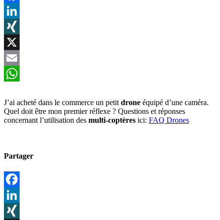
Facebook
LinkedIn
XING
X
Email
WhatsApp
J’ai acheté dans le commerce un petit
drone
équipé d’une caméra.
Quel doit être mon premier réflexe ? Questions et réponses
concernant l’utilisation des
multi-coptères
ici:
FAQ Drones
Partager
Facebook
LinkedIn