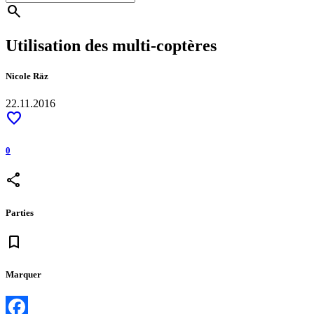
search
Utilisation des multi-coptères
Nicole Räz
22.11.2016
favorite
0
share
Parties
bookmark
Marquer