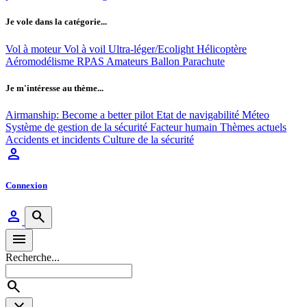
Je vole dans la catégorie...
Vol à moteur
Vol à voil
Ultra-léger/Ecolight
Hélicoptère
Aéromodélisme
RPAS
Amateurs
Ballon
Parachute
Je m'intéresse au thème...
Airmanship: Become a better pilot
Etat de navigabilité
Méteo
Système de gestion de la sécurité
Facteur humain
Thèmes actuels
Accidents et incidents
Culture de la sécurité
person
Connexion
person
search
menu
Recherche...
search