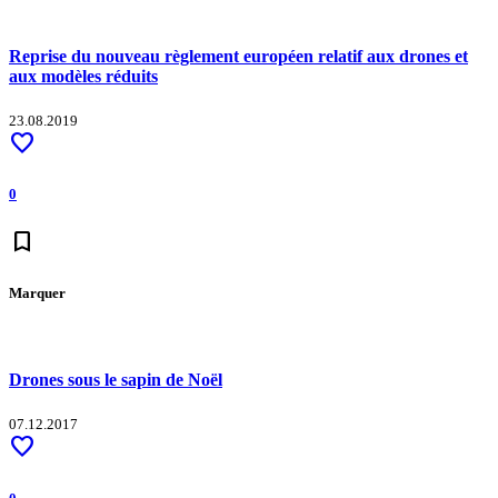
Reprise du nouveau règlement européen relatif aux drones et
aux modèles réduits
23.08.2019
favorite
0
bookmark
Marquer
Drones sous le sapin de Noël
07.12.2017
favorite