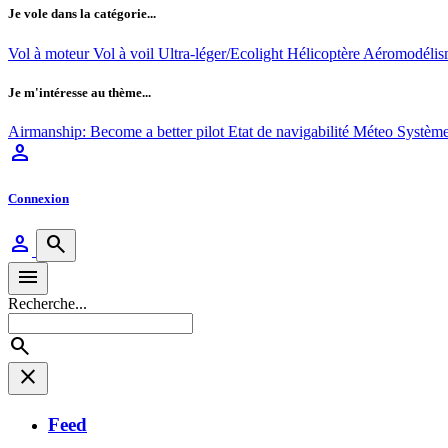
Je vole dans la catégorie...
Vol à moteur
Vol à voil
Ultra-léger/Ecolight
Hélicoptère
Aéromodéli
Je m'intéresse au thème...
Airmanship: Become a better pilot
Etat de navigabilité
Méteo
Système
person
Connexion
person
search
menu
Recherche...
search
close
Feed