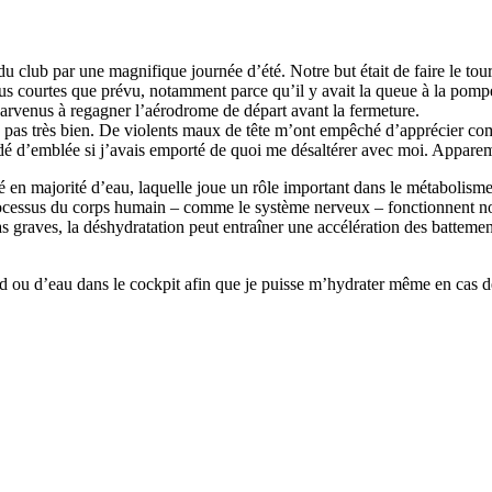
n du club par une magnifique journée d’été. Notre but était de faire le
us courtes que prévu, notamment parce qu’il y avait la queue à la pompe
venus à regagner l’aérodrome de départ avant la fermeture.
is pas très bien. De violents maux de tête m’ont empêché d’apprécier comm
dé d’emblée si j’avais emporté de quoi me désaltérer avec moi. Apparem
sé en majorité d’eau, laquelle joue un rôle important dans le métabolisme.
 processus du corps humain – comme le système nerveux – fonctionnent no
cas graves, la déshydratation peut entraîner une accélération des battem
id ou d’eau dans le cockpit afin que je puisse m’hydrater même en cas d