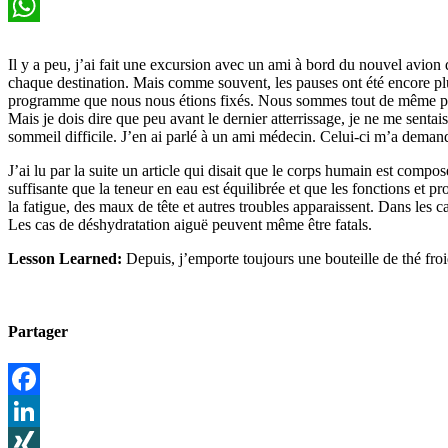
Email
WhatsApp
Il y a peu, j’ai fait une excursion avec un ami à bord du nouvel avio
chaque destination. Mais comme souvent, les pauses ont été encore pl
programme que nous nous étions fixés. Nous sommes tout de même par
Mais je dois dire que peu avant le dernier atterrissage, je ne me senta
sommeil difficile. J’en ai parlé à un ami médecin. Celui-ci m’a deman
J’ai lu par la suite un article qui disait que le corps humain est compo
suffisante que la teneur en eau est équilibrée et que les fonctions et
la fatigue, des maux de tête et autres troubles apparaissent. Dans les 
Les cas de déshydratation aiguë peuvent même être fatals.
Lesson Learned:
Depuis, j’emporte toujours une bouteille de thé fro
Partager
Facebook
LinkedIn