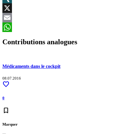
XING
X
Email
WhatsApp
Contributions analogues
Médicaments dans le cockpit
08.07.2016
favorite
0
bookmark
Marquer