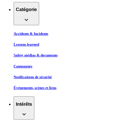
Catégorie
expand_more
Accidents & Incidents
Lessons learned
Safety médias & documents
Campagnes
Notifications de sécurité
Événements, scènes et liens
Intérêts
expand_more