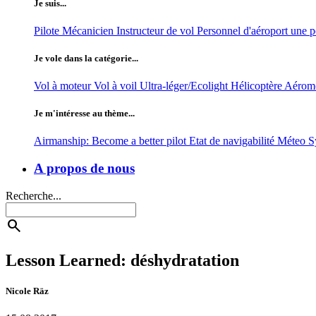
Je suis...
Pilote
Mécanicien
Instructeur de vol
Personnel d'aéroport
une p
Je vole dans la catégorie...
Vol à moteur
Vol à voil
Ultra-léger/Ecolight
Hélicoptère
Aérom
Je m'intéresse au thème...
Airmanship: Become a better pilot
Etat de navigabilité
Méteo
S
A propos de nous
Recherche...
search
Lesson Learned: déshydratation
Nicole Räz