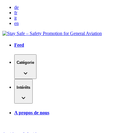
Aller
de
au
fr
contenu
it
en
Feed
Catégorie
expand_more
Intérêts
expand_more
A propos de nous