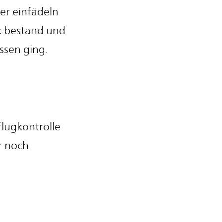
er einfädeln
ck bestand und
ssen ging.
flugkontrolle
r noch