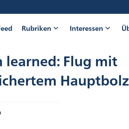
expand_more
expand_more
Feed
Rubriken
Interessen
Üb
 learned: Flug mit
ichertem Hauptbol
m