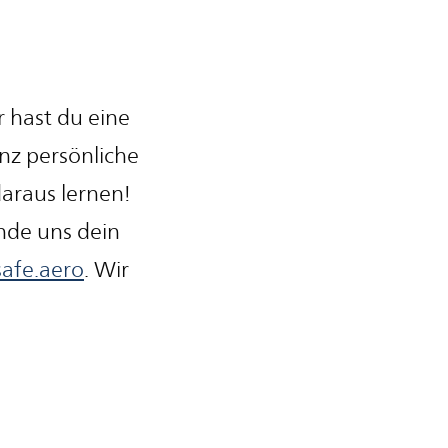
r hast du eine
nz persönliche
daraus lernen!
nde uns dein
afe.aero
. Wir