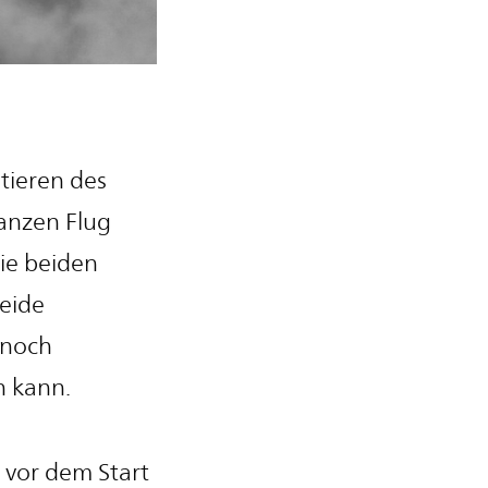
tieren des
anzen Flug
ie beiden
beide
 noch
n kann.
 vor dem Start