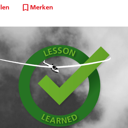
bookmark
ilen
Merken