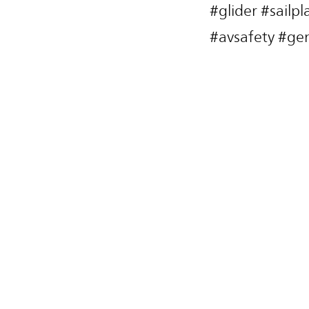
#glider #sailp
#avsafety #gen