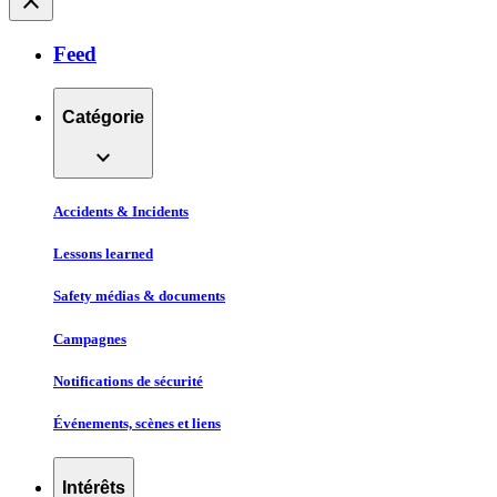
close
Feed
Catégorie
expand_more
Accidents & Incidents
Lessons learned
Safety médias & documents
Campagnes
Notifications de sécurité
Événements, scènes et liens
Intérêts