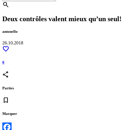
search
Deux contrôles valent mieux qu’un seul!
antonello
26.10.2018
favorite
0
share
Parties
bookmark
Marquer