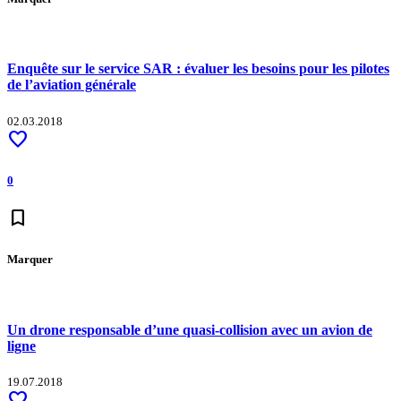
Enquête sur le service SAR : évaluer les besoins pour les pilotes
de l’aviation générale
02.03.2018
favorite
0
bookmark
Marquer
Un drone responsable d’une quasi-collision avec un avion de
ligne
19.07.2018
favorite