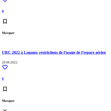
0
bookmark
Marquer
URC 2022 à Lugano: restrictions de l’usage de l’espace aérien
29.06.2022
favorite
0
bookmark
Marquer