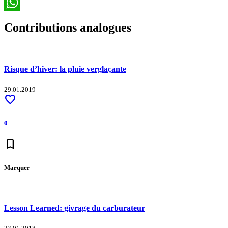
Email
WhatsApp
Contributions analogues
Risque d’hiver: la pluie verglaçante
29.01.2019
favorite
0
bookmark
Marquer
Lesson Learned: givrage du carburateur