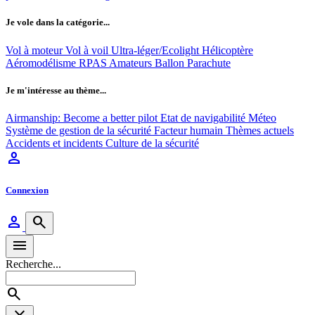
Je vole dans la catégorie...
Vol à moteur
Vol à voil
Ultra-léger/Ecolight
Hélicoptère
Aéromodélisme
RPAS
Amateurs
Ballon
Parachute
Je m'intéresse au thème...
Airmanship: Become a better pilot
Etat de navigabilité
Méteo
Système de gestion de la sécurité
Facteur humain
Thèmes actuels
Accidents et incidents
Culture de la sécurité
person
Connexion
person
search
menu
Recherche...
search