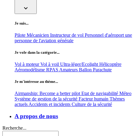
expand_more
Je suis...
Pilote
Mécanicien
Instructeur de vol
Personnel d'aéroport
une
personne de l'aviation générale
Je vole dans la catégorie...
Vol à moteur
Vol à voil
Ultra-léger/Ecolight
Hélicoptère
Aéromodélisme
RPAS
Amateurs
Ballon
Parachute
Je m'intéresse au thème...
Airmanship: Become a better pilot
Etat de navigabilité
Méteo
Système de gestion de la sécurité
Facteur humain
Thèmes
actuels
Accidents et incidents
Culture de la sécurité
A propos de nous
Recherche...