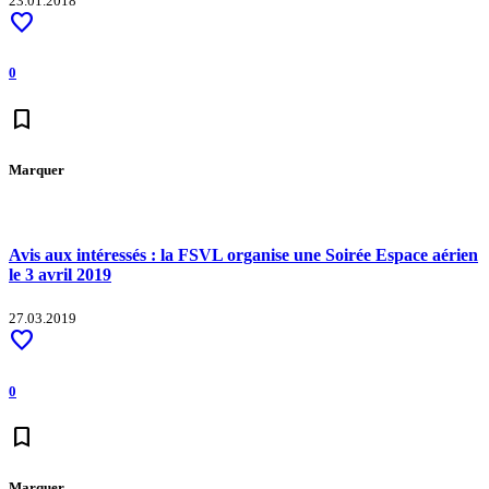
23.01.2018
favorite
0
bookmark
Marquer
Avis aux intéressés : la FSVL organise une Soirée Espace aérien
le 3 avril 2019
27.03.2019
favorite
0
bookmark
Marquer