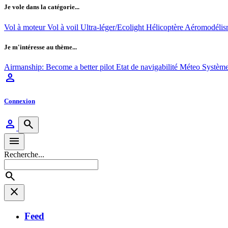
Je vole dans la catégorie...
Vol à moteur
Vol à voil
Ultra-léger/Ecolight
Hélicoptère
Aéromodéli
Je m'intéresse au thème...
Airmanship: Become a better pilot
Etat de navigabilité
Méteo
Système
person
Connexion
person
search
menu
Recherche...
search
close
Feed