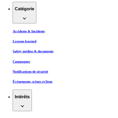
Catégorie
expand_more
Accidents & Incidents
Lessons learned
Safety médias & documents
Campagnes
Notifications de sécurité
Événements, scènes et liens
Intérêts
expand_more