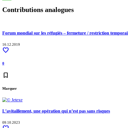
WhatsApp
Contributions analogues
Forum mondial sur les réfugiés – fermeture / restriction temporai
16.12.2019
favorite
0
bookmark
Marquer
L’avitaillement, une opération qui n’est pas sans risques
09.10.2023