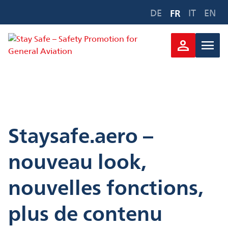
Aller
DE
FR
IT
EN
au
contenu
person
menu
Staysafe.aero –
nouveau look,
nouvelles fonctions,
plus de contenu