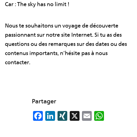
Car : The sky has no limit !
Nous te souhaitons un voyage de découverte
passionnant sur notre site Internet. Si tu as des
questions ou des remarques sur des dates ou des
contenus importants, n’hésite pas à nous
contacter.
Partager
F
Li
XI
X
E
W
a
n
N
m
h
c
k
G
ai
at