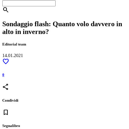
search
Sondaggio flash: Quanto volo davvero in
alto in inverno?
Editorial team
14.01.2021
favorite
0
share
Condividi
bookmark
Segnalibro