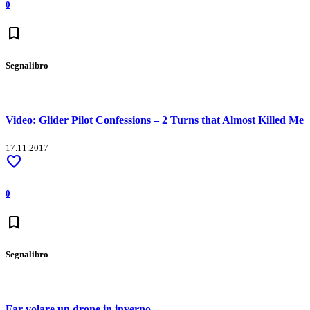
0
bookmark
Segnalibro
Video: Glider Pilot Confessions – 2 Turns that Almost Killed Me
17.11.2017
favorite
0
bookmark
Segnalibro
Far volare un drone in inverno