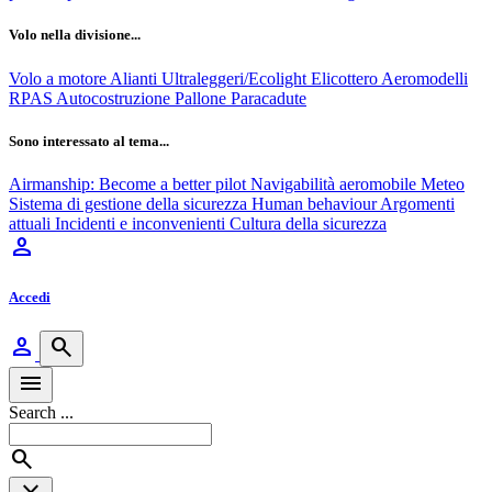
Volo nella divisione...
Volo a motore
Alianti
Ultraleggeri/Ecolight
Elicottero
Aeromodelli
RPAS
Autocostruzione
Pallone
Paracadute
Sono interessato al tema...
Airmanship: Become a better pilot
Navigabilità aeromobile
Meteo
Sistema di gestione della sicurezza
Human behaviour
Argomenti
attuali
Incidenti e inconvenienti
Cultura della sicurezza
person
Accedi
person
search
menu
Search ...
search