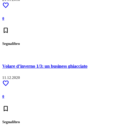
favorite
0
bookmark
Segnalibro
Volare d’inverno 1/3: un business ghiacciato
11.12.2020
favorite
0
bookmark
Segnalibro