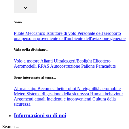
expand_more
Sono...
Pilote
Meccanico
Istruttore di volo
Personale dell'aeroporto
una persona proveniente dall'ambiente dell'aviazione generale
Volo nella divisione...
Volo a motore
Alianti
Ultraleggeri/Ecolight
Elicottero
Aeromodelli
RPAS
Autocostruzione
Pallone
Paracadute
Sono interessato al tema...
Airmanship: Become a better pilot
Navigabilità aeromobile
Meteo
Sistema di gestione della sicurezza
Human behaviour
Argomenti attuali
Incidenti e inconvenienti
Cultura della
sicurezza
Informazioni su di noi
Search ...