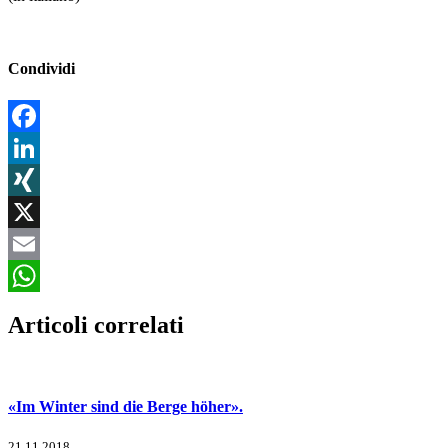
Condividi
Facebook
LinkedIn
XING
X
Email
WhatsApp
Articoli correlati
«Im Winter sind die Berge höher».
21.11.2018