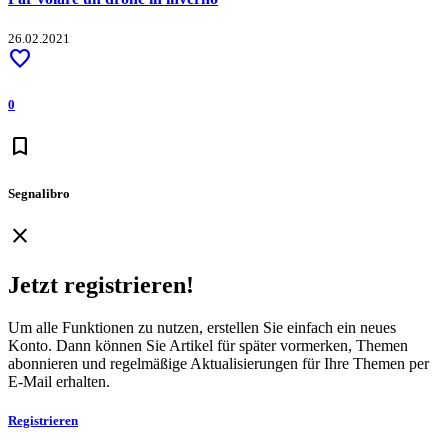
26.02.2021
favorite
0
bookmark
Segnalibro
close
Jetzt registrieren!
Um alle Funktionen zu nutzen, erstellen Sie einfach ein neues
Konto. Dann können Sie Artikel für später vormerken, Themen
abonnieren und regelmäßige Aktualisierungen für Ihre Themen per
E-Mail erhalten.
Registrieren