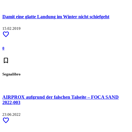
Damit eine glatte Landung im Winter nicht schiefgeht
15.02.2019
favorite
0
bookmark
Segnalibro
AIRPROX aufgrund der falschen Talseite – FOCA SAND
2022-003
23.06.2022
favorite