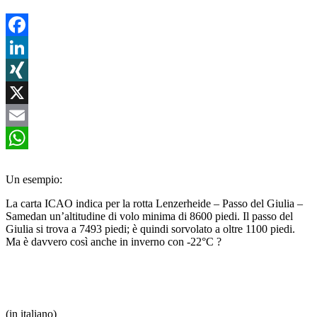
Facebook
LinkedIn
XING
X
Email
WhatsApp
Un esempio:
La carta ICAO indica per la rotta Lenzerheide – Passo del Giulia –
Samedan un’altitudine di volo minima di 8600 piedi. Il passo del
Giulia si trova a 7493 piedi; è quindi sorvolato a oltre 1100 piedi.
Ma è davvero così anche in inverno con -22°C ?
(in italiano)