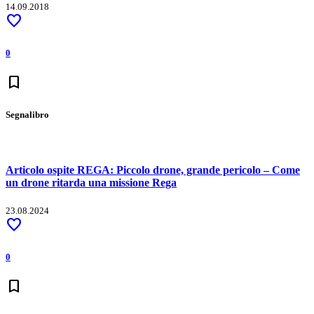
14.09.2018
favorite
0
bookmark
Segnalibro
Articolo ospite REGA: Piccolo drone, grande pericolo – Come
un drone ritarda una missione Rega
23.08.2024
favorite
0
bookmark