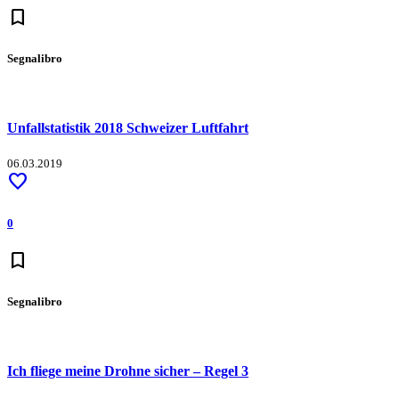
bookmark
Segnalibro
Unfallstatistik 2018 Schweizer Luftfahrt
06.03.2019
favorite
0
bookmark
Segnalibro
Ich fliege meine Drohne sicher – Regel 3