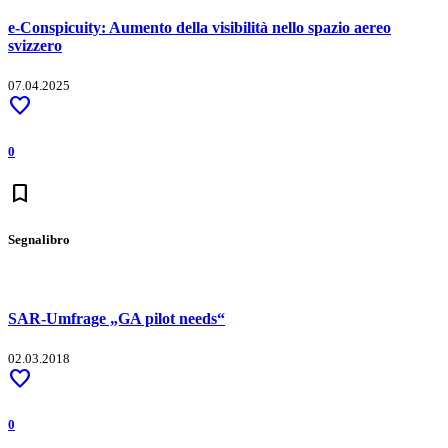
e-Conspicuity: Aumento della visibilità nello spazio aereo
svizzero
07.04.2025
favorite
0
bookmark
Segnalibro
SAR-Umfrage „GA pilot needs“
02.03.2018
favorite
0