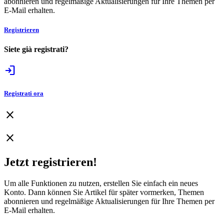
abonnieren und regelmäßige Aktualisierungen für Ihre Themen per
E-Mail erhalten.
Registrieren
Siete già registrati?
login
Registrati ora
close
close
Jetzt registrieren!
Um alle Funktionen zu nutzen, erstellen Sie einfach ein neues
Konto. Dann können Sie Artikel für später vormerken, Themen
abonnieren und regelmäßige Aktualisierungen für Ihre Themen per
E-Mail erhalten.