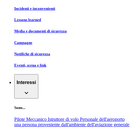
Incidenti e inconvenienti
Lessons learned
Media e documenti di sicurezza
Campagne
Notifiche di sicurezza
Eventi, scena e link
Interessi
expand_more
Sono...
Pilote
Meccanico
Istruttore di volo
Personale dell'aeroporto
una persona proveniente dall'ambiente dell'aviazione generale