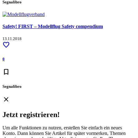
Segnalibro
Safety! FIRST – Modellflug Safety compendium
13.11.2018
favorite
0
bookmark
Segnalibro
close
Jetzt registrieren!
Um alle Funktionen zu nutzen, erstellen Sie einfach ein neues
Konto. Dann können Sie Artikel für später vormerken, Themen