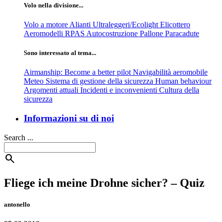
Volo nella divisione...
Volo a motore
Alianti
Ultraleggeri/Ecolight
Elicottero
Aeromodelli
RPAS
Autocostruzione
Pallone
Paracadute
Sono interessato al tema...
Airmanship: Become a better pilot
Navigabilità aeromobile
Meteo
Sistema di gestione della sicurezza
Human behaviour
Argomenti attuali
Incidenti e inconvenienti
Cultura della
sicurezza
Informazioni su di noi
Search ...
search
Fliege ich meine Drohne sicher? – Quiz
antonello