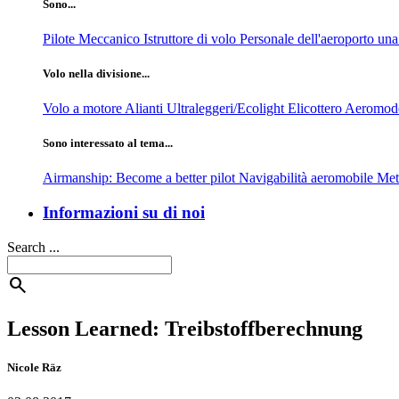
Sono...
Pilote
Meccanico
Istruttore di volo
Personale dell'aeroporto
una
Volo nella divisione...
Volo a motore
Alianti
Ultraleggeri/Ecolight
Elicottero
Aeromode
Sono interessato al tema...
Airmanship: Become a better pilot
Navigabilità aeromobile
Me
Informazioni su di noi
Search ...
search
Lesson Learned: Treibstoffberechnung
Nicole Räz