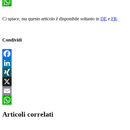
Email
WhatsApp
Ci spiace, ma questo articolo è disponibile soltanto in
DE
e
FR
.
Condividi
Facebook
LinkedIn
XING
X
Email
WhatsApp
Articoli correlati