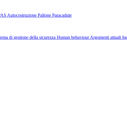
PAS
Autocostruzione
Pallone
Paracadute
tema di gestione della sicurezza
Human behaviour
Argomenti attuali
In