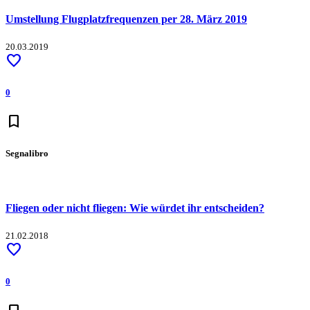
Umstellung Flugplatzfrequenzen per 28. März 2019
20.03.2019
favorite
0
bookmark
Segnalibro
Fliegen oder nicht fliegen: Wie würdet ihr entscheiden?
21.02.2018
favorite
0