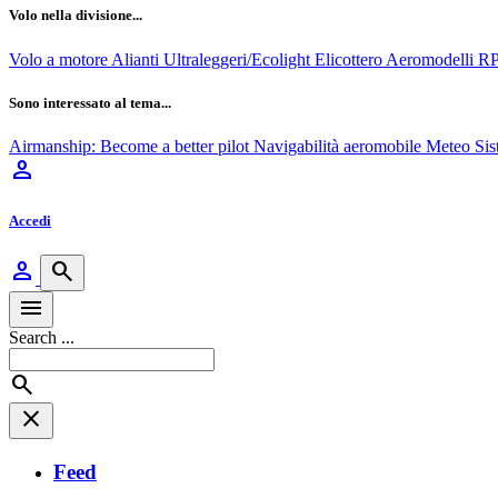
Volo nella divisione...
Volo a motore
Alianti
Ultraleggeri/Ecolight
Elicottero
Aeromodelli
R
Sono interessato al tema...
Airmanship: Become a better pilot
Navigabilità aeromobile
Meteo
Sis
person
Accedi
person
search
menu
Search ...
search
close
Feed