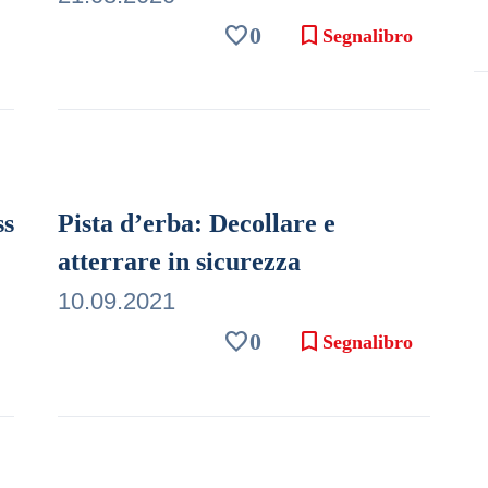
favorite
bookmark
0
Segnalibro
ss
Pista d’erba: Decollare e
atterrare in sicurezza
10.09.2021
favorite
bookmark
0
Segnalibro