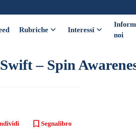
Inform
expand_more
expand_more
eed
Rubriche
Interessi
noi
Swift – Spin Awarene
bookmark
ndividi
Segnalibro