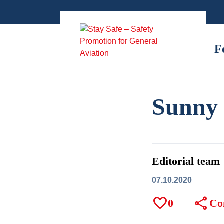
Zum
Inhalt
springen
F
Sunny 
Editorial team
07.10.2020
favorite
share
0
Co