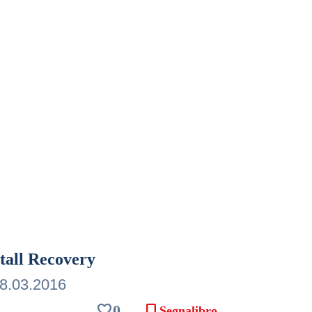
tall Recovery
8.03.2016
favorite
bookmark
0
Segnalibro