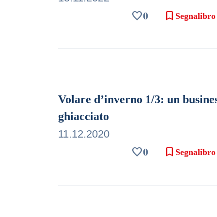
favorite
bookmark
0
Segnalibro
Volare d’inverno 1/3: un busine
ghiacciato
11.12.2020
favorite
bookmark
0
Segnalibro