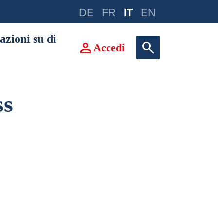
DE
FR
IT
EN
azioni su di
person
search
Accedi
ss