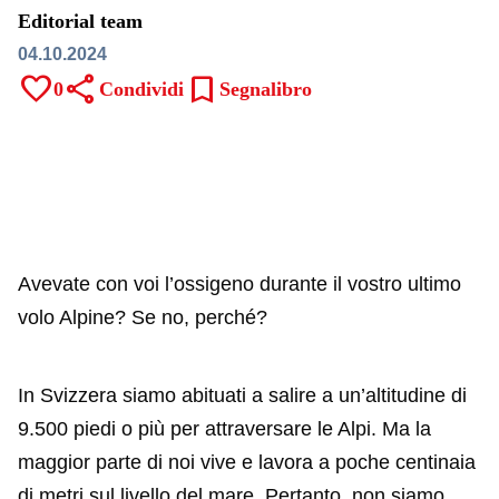
Editorial team
04.10.2024
favorite
share
bookmark
0
Condividi
Segnalibro
Avevate con voi l’ossigeno durante il vostro ultimo
volo Alpine? Se no, perché?
In Svizzera siamo abituati a salire a un’altitudine di
9.500 piedi o più per attraversare le Alpi. Ma la
maggior parte di noi vive e lavora a poche centinaia
di metri sul livello del mare. Pertanto, non siamo