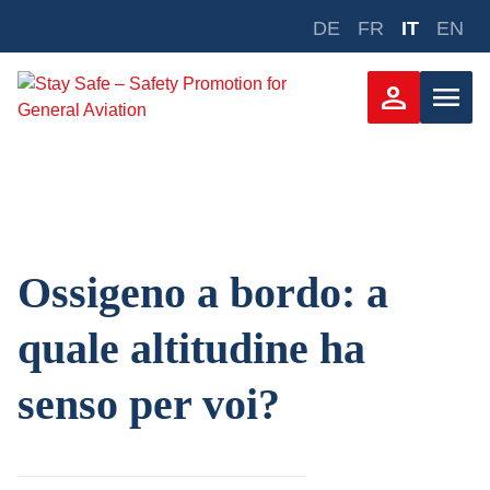
Zum
DE
FR
IT
EN
Inhalt
springen
person
menu
Ossigeno a bordo: a
quale altitudine ha
senso per voi?